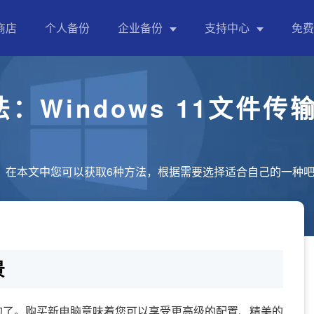
商店
个人备份
企业备份
支持中心
免费
成功用户案例
傲梅企业备份标准版
：Windows 11文件
产品使用教程
中小企业的重要数据备份、同步、整机备份等
个人备份指南
傲梅企业备份网络版
企业备份指南
中小企业集中管理重要员工数据备份，统一管理，
算机？在本文中您可以获取6种方法，根据需要选择适合自己的一种
售前疑问解答
傲梅企业备份旗舰版
售前售后支持
中小企业集中备份管理电脑数据、虚拟机、数据库
景
企业备份版本对比
详细对比标准版、网络版、旗舰版功能，帮助您选
的了。购买新电脑意味着您可以享受更高级的配置、精美的