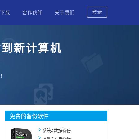
登录
下载
合作伙伴
关于我们
传输到新计算机
防止数据丢失
吧！
等
免费的备份软件
择适合的版本
系统&数据备份
增量&差异备份