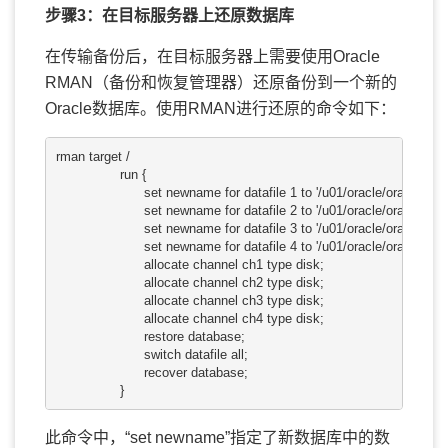
步骤3：在目标服务器上还原数据库
在传输备份后，在目标服务器上需要使用Oracle
RMAN（备份和恢复管理器）还原备份到一个新的
Oracle数据库。使用RMAN进行还原的命令如下：
rman target /

                run {

                      set newname for datafile 1 to '/u01/oracle/oradata/
                      set newname for datafile 2 to '/u01/oracle/oradata/
                      set newname for datafile 3 to '/u01/oracle/oradata/
                      set newname for datafile 4 to '/u01/oracle/oradata/n
                      allocate channel ch1 type disk;

                      allocate channel ch2 type disk;

                      allocate channel ch3 type disk;

                      allocate channel ch4 type disk;

                      restore database;

                      switch datafile all;

                      recover database;

                }
此命令中，“set newname”指定了新数据库中的数