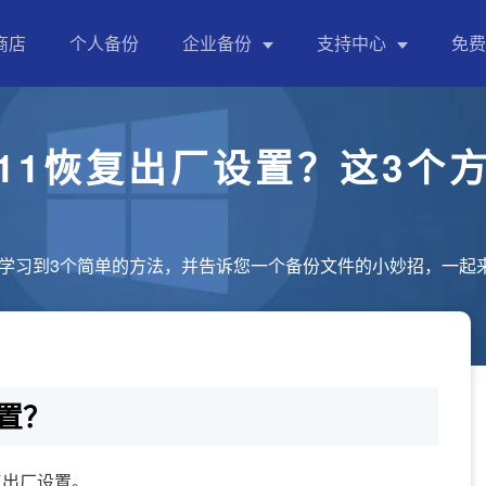
商店
个人备份
企业备份
支持中心
免费
成功用户案例
傲梅企业备份标准版
n11恢复出厂设置？这3个
产品使用教程
中小企业的重要数据备份、同步、整机备份等
个人备份指南
傲梅企业备份网络版
企业备份指南
中小企业集中管理重要员工数据备份，统一管理，
可以学习到3个简单的方法，并告诉您一个备份文件的小妙招，一起
售前疑问解答
傲梅企业备份旗舰版
售前售后支持
中小企业集中备份管理电脑数据、虚拟机、数据库
置？
企业备份版本对比
详细对比标准版、网络版、旗舰版功能，帮助您选
复出厂设置。