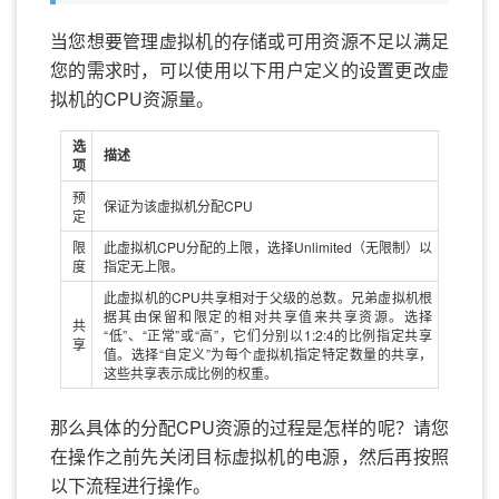
当您想要管理虚拟机的存储或可用资源不足以满足
您的需求时，可以使用以下用户定义的设置更改虚
拟机的CPU资源量。
选
描述
项
预
保证为该虚拟机分配CPU
定
限
此虚拟机CPU分配的上限，选择Unlimited（无限制）以
度
指定无上限。
此虚拟机的CPU共享相对于父级的总数。兄弟虚拟机根
据其由保留和限定的相对共享值来共享资源。选择
共
“低”、“正常”或“高”，它们分别以1:2:4的比例指定共享
享
值。选择“自定义”为每个虚拟机指定特定数量的共享，
这些共享表示成比例的权重。
那么具体的分配CPU资源的过程是怎样的呢？请您
在操作之前先关闭目标虚拟机的电源，然后再按照
以下流程进行操作。